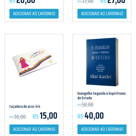
R$
R$
37,00
R$
ADICIONAR AO CARRINHO
ADICIONAR AO CARRINHO
Evangelho Segundo o Espiritismo
de Estudo
O preço original era: 
50,00
R$
Caçadora de arco-íris
O preço original era: R$30,00.
O preço atual é: R$15,00.
O preço atual é: R
15,00
40,00
R$
R$
30,00
R$
ADICIONAR AO CARRINHO
ADICIONAR AO CARRINHO