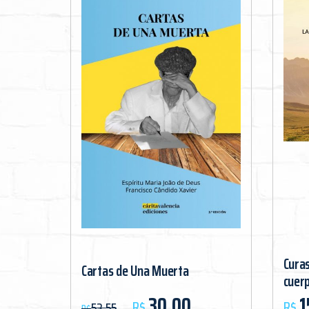
Curas
Cartas de Una Muerta
cuer
O preço original era: R$53,55.
O preço atual é: R$30,00.
30,00
1
R$
R$
53,55