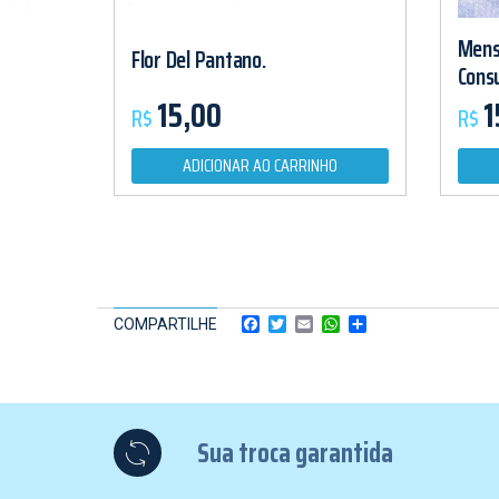
Mens
Flor Del Pantano.
Cons
15,00
1
R$
R$
ADICIONAR AO CARRINHO
Facebook
Twitter
Email
WhatsApp
Share
COMPARTILHE
Sua troca garantida