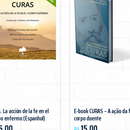
. La acción de la fe en el
E-book CURAS – A ação da 
po enfermo (Espanhol)
corpo doente
5,00
15,00
R$