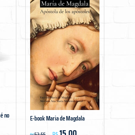
fé no
E-book Maria de Magdala
O preço original era: R$53,55.
O preço atual é: R$15,00.
15,00
R$
53,55